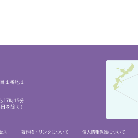
豊
見
城
丁目１番地１
市
の
17時15分
3日を除く）
位
置
を
セス
著作権・リンクについて
個人情報保護について
記