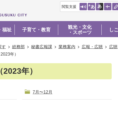
閲覧支援
観光・文化
・福祉
子育て・教育
し
・スポーツ
探す
総務部
秘書広報課
業務案内
広報・広聴
広聴
023年）
2023年）
7月〜12月