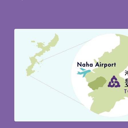
豊
見
城
市
の
位
置