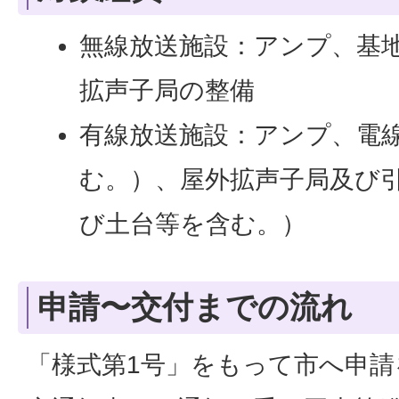
無線放送施設：アンプ、基
拡声子局の整備
有線放送施設：アンプ、電
む。）、屋外拡声子局及び
び土台等を含む。）
申請〜交付までの流れ
「様式第1号」をもって市へ申