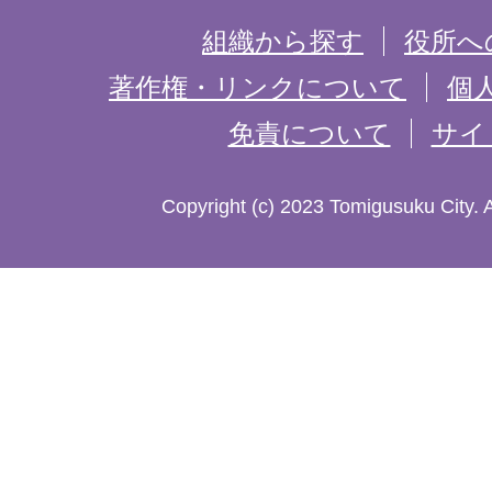
を
組織から探す
役所へ
記
著作権・リンクについて
個
免責について
サイ
し
た
Copyright (c) 2023 Tomigusuku City. 
地
図。
沖
縄
本