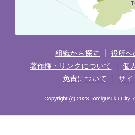
の
位
置
を
組織から探す
役所へ
記
著作権・リンクについて
個
免責について
サイ
し
た
Copyright (c) 2023 Tomigusuku City. 
地
図。