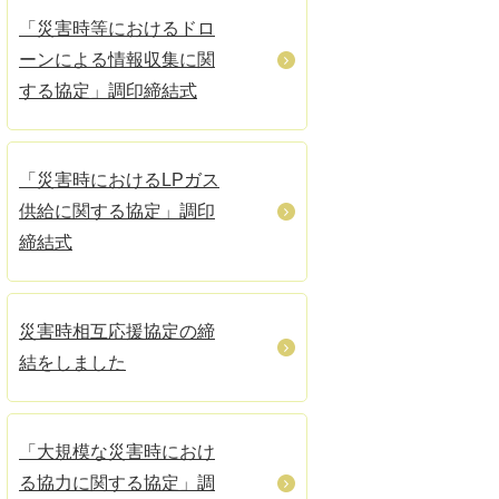
「災害時等におけるドロ
ーンによる情報収集に関
する協定」調印締結式
「災害時におけるLPガス
供給に関する協定」調印
締結式
災害時相互応援協定の締
結をしました
「大規模な災害時におけ
る協力に関する協定」調