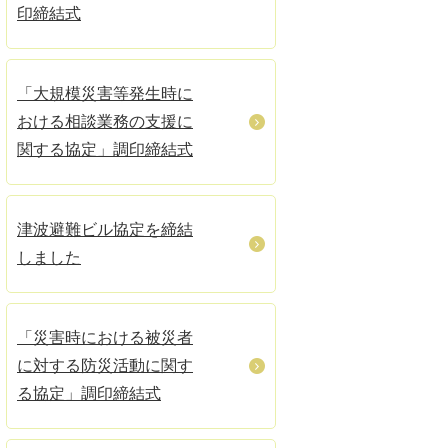
印締結式
「大規模災害等発生時に
おける相談業務の支援に
関する協定」調印締結式
津波避難ビル協定を締結
しました
「災害時における被災者
に対する防災活動に関す
る協定」調印締結式