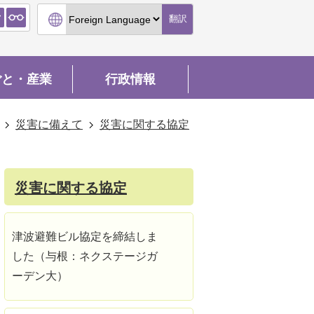
翻訳
ごと・産業
行政情報
災害に備えて
災害に関する協定
災害に関する協定
津波避難ビル協定を締結しま
した（与根：ネクステージガ
ーデン大）