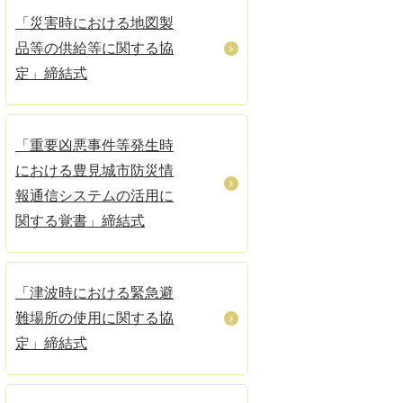
「災害時における地図製
品等の供給等に関する協
定」締結式
「重要凶悪事件等発生時
における豊見城市防災情
報通信システムの活用に
関する覚書」締結式
「津波時における緊急避
難場所の使用に関する協
定」締結式