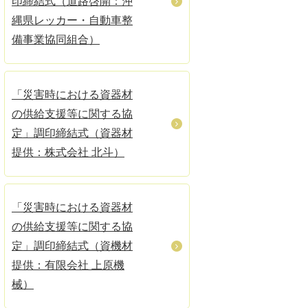
印締結式（道路啓開：沖
縄県レッカー・自動車整
備事業協同組合）
「災害時における資器材
の供給支援等に関する協
定」調印締結式（資器材
提供：株式会社 北斗）
「災害時における資器材
の供給支援等に関する協
定」調印締結式（資機材
提供：有限会社 上原機
械）