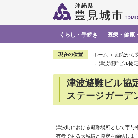
くらし・手続き
医療・健康
現在の位置
ホーム
組織から
津波避難ビル協
津波避難ビル協
ステージガーデ
津波時における避難場所として字与
有者である大城様と協定を締結しま