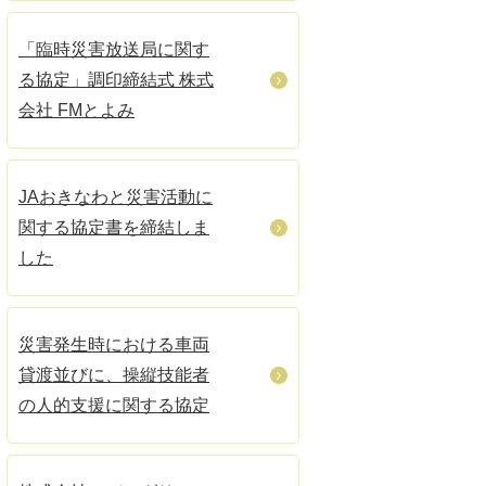
「臨時災害放送局に関す
る協定」調印締結式 株式
会社 FMとよみ
JAおきなわと災害活動に
関する協定書を締結しま
した
災害発生時における車両
貸渡並びに、操縦技能者
の人的支援に関する協定