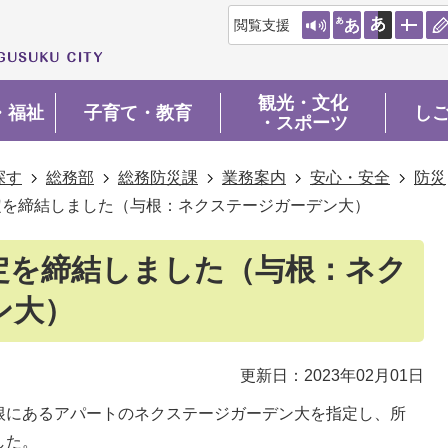
閲覧支援
観光・文化
・福祉
子育て・教育
し
・スポーツ
探す
総務部
総務防災課
業務案内
安心・安全
防災
定を締結しました（与根：ネクステージガーデン大）
定を締結しました（与根：ネク
ン大）
更新日：2023年02月01日
根にあるアパートのネクステージガーデン大を指定し、所
した。