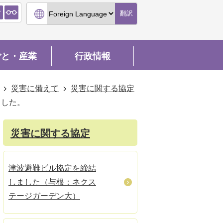
翻訳
ごと・産業
行政情報
災害に備えて
災害に関する協定
ました。
災害に関する協定
津波避難ビル協定を締結
しました（与根：ネクス
テージガーデン大）