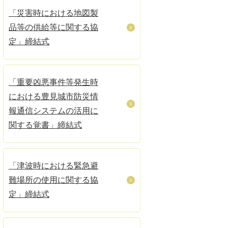
「災害時における地図製
品等の供給等に関する協
定」締結式
「重要凶悪事件等発生時
における豊見城市防災情
報通信システムの活用に
関する覚書」締結式
「津波時における緊急避
難場所の使用に関する協
定」締結式