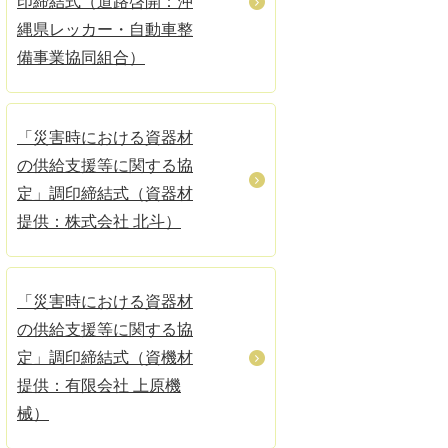
印締結式（道路啓開：沖
縄県レッカー・自動車整
備事業協同組合）
「災害時における資器材
の供給支援等に関する協
定」調印締結式（資器材
提供：株式会社 北斗）
「災害時における資器材
の供給支援等に関する協
定」調印締結式（資機材
提供：有限会社 上原機
械）