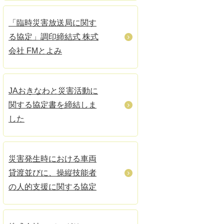
「臨時災害放送局に関す
る協定」調印締結式 株式
会社 FMとよみ
JAおきなわと災害活動に
関する協定書を締結しま
した
災害発生時における車両
貸渡並びに、操縦技能者
の人的支援に関する協定