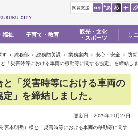
閲覧支援
観光・文化
・福祉
子育て・教育
し
・スポーツ
探す
総務部
総務防災課
業務案内
安心・安全
防災
合と「災害時等における車両の移動等に関する協定」を締結し
合と「災害時等における車両の
協定」を締結しました。
更新日：2025年10月27日
事長 宮本明岳）様と「災害時等における車両の移動等に関す