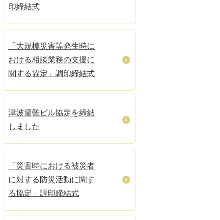
印締結式
「大規模災害等発生時に
おける相談業務の支援に
関する協定」調印締結式
津波避難ビル協定を締結
しました
「災害時における被災者
に対する防災活動に関す
る協定」調印締結式