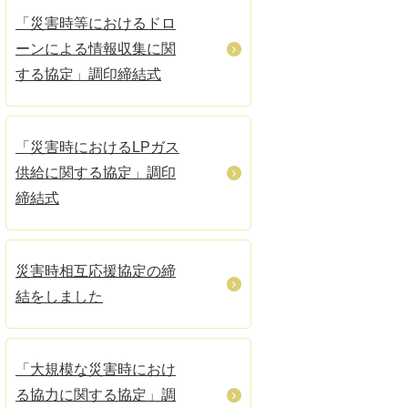
「災害時等におけるドロ
ーンによる情報収集に関
する協定」調印締結式
「災害時におけるLPガス
供給に関する協定」調印
締結式
災害時相互応援協定の締
結をしました
「大規模な災害時におけ
る協力に関する協定」調