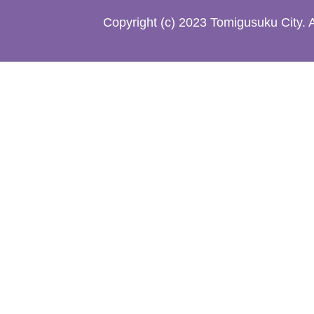
た
Copyright (c) 2023 Tomigusuku City. 
地
図。
沖
縄
本
島
南
部