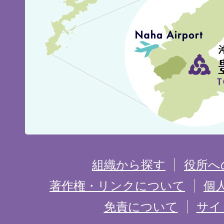
見
城
市
の
位
置
を
組織から探す
役所へ
記
著作権・リンクについて
個
免責について
サイ
し