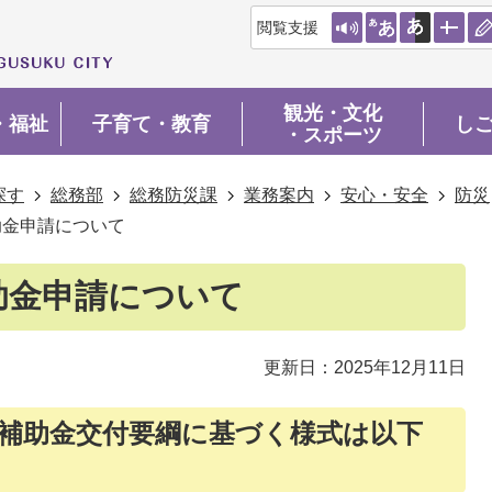
閲覧支援
観光・文化
・福祉
子育て・教育
し
・スポーツ
探す
総務部
総務防災課
業務案内
安心・安全
防災
助金申請について
助金申請について
更新日：2025年12月11日
補助金交付要綱に基づく様式は以下
。