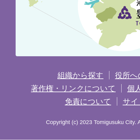
市
の
位
置
を
組織から探す
役所へ
記
著作権・リンクについて
個
免責について
サイ
し
た
Copyright (c) 2023 Tomigusuku City. 
地