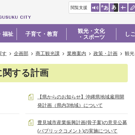
閲覧支援
観光・文化
・福祉
子育て・教育
し
・スポーツ
探す
企画部
商工観光課
業務案内
政策・計画
観光
に関する計画
【県からのお知らせ】沖縄県地域雇用開
発計画（県内3地域）について
豊見城市産業振興計画(骨子案)の意見公募
(パブリックコメント)の実施について