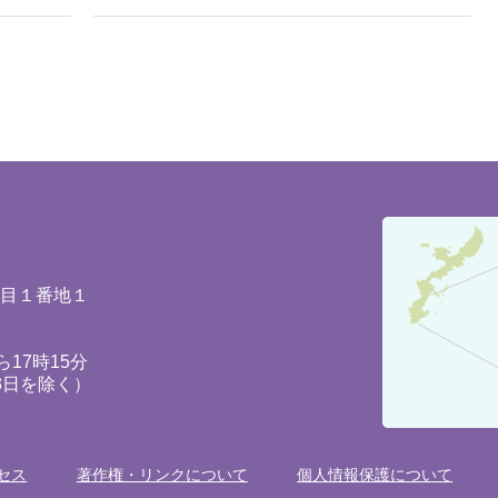
豊
見
城
丁目１番地１
市
の
17時15分
3日を除く）
位
置
を
セス
著作権・リンクについて
個人情報保護について
記